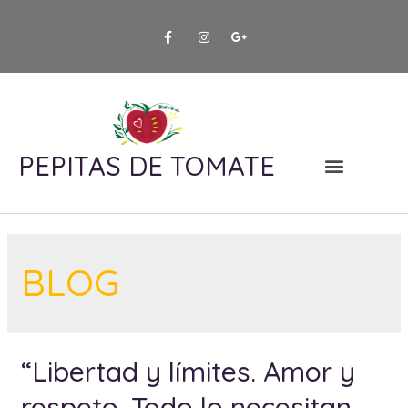
PEPITAS DE TOMATE
Tarifas y horarios
Juego en familia
BLOG
“Libertad y límites. Amor y
respeto. Todo lo necesitan